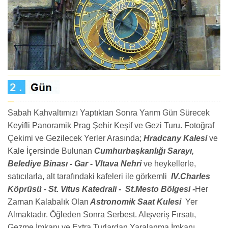
Sabah Kahvaltımızı Yaptıktan Sonra Yarım Gün Sürecek
Keyifli Panoramik Prag Şehir Keşif ve Gezi Turu. Fotoğraf
Çekimi ve Gezilecek Yerler Arasında;
Hradcany Kalesi
ve
Kale İçersinde Bulunan
Cumhurbaşkanlığı Sarayı,
Belediye Binası - Gar - Vltava Nehri
ve heykellerle,
satıcılarla, alt tarafındaki kafeleri ile görkemli
IV.Charles
Köprüsü
-
St. Vitus Katedrali -
St.Mesto Bölgesi -
Her
Zaman Kalabalık Olan
Astronomik Saat Kulesi
Y
er
Almaktadır. Öğleden Sonra Serbest. Alışveriş Fırsatı,
Gezme İmkanı ve Extra Turlardan Yaralanma İmkanı.