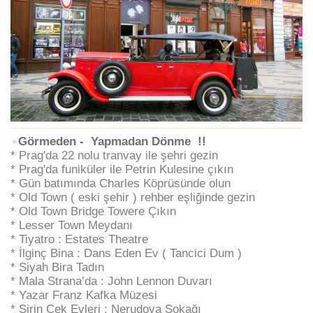
Görmeden - Yapmadan Dönme !!
* Prag'da 22 nolu tranvay ile şehri gezin
* Prag'da funiküler ile Petrin Kulesine çıkın
* Gün batımında
Charles Köprüsünde olun
* Old Town ( eski şehir ) rehber eşliğinde gezin
* Old Town Bridge Towere Çıkın
* Lesser Town Meydanı
* Tiyatro : Estates Theatre
* İlginç Bina : Dans Eden Ev ( Tancici Dum )
* Siyah Bira Tadın
* Mala Strana’da : John Lennon Duvarı
* Yazar Franz Kafka Müzesi
* Şirin Çek Evleri ; Nerudova Sokağı