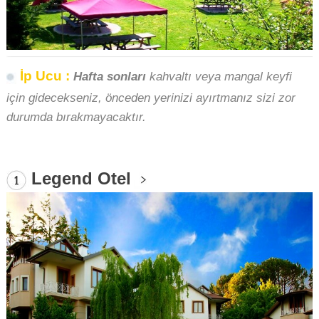
İp Ucu :
Hafta sonları
kahvaltı veya mangal keyfi
için gidecekseniz, önceden yerinizi ayırtmanız sizi zor
durumda bırakmayacaktır.
Legend Otel