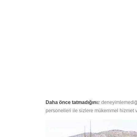
Daha önce tatmadığını
z deneyimlemediğin
personelleri ile sizlere mükemmel hizmet v