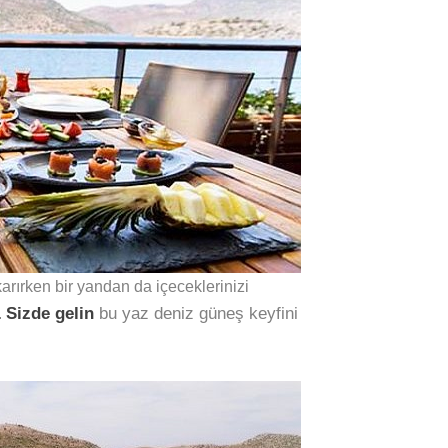
karırken bir yandan da içeceklerinizi
Sizde gelin
bu yaz deniz güneş keyfini
.