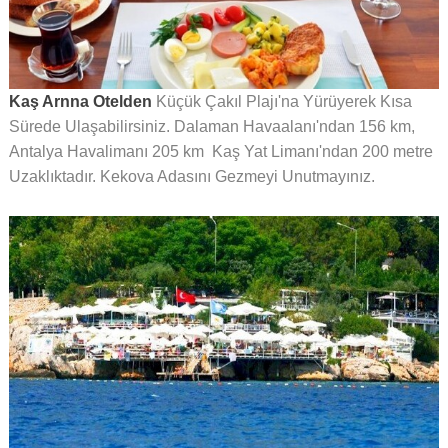
Kaş Arnna Otelden
Küçük Çakıl Plajı'na Yürüyerek Kısa
Sürede Ulaşabilirsiniz. Dalaman Havaalanı'ndan 156 km,
Antalya Havalimanı 205 km Kaş Yat Limanı'ndan 200 metre
Uzaklıktadır. Kekova Adasını Gezmeyi Unutmayınız.